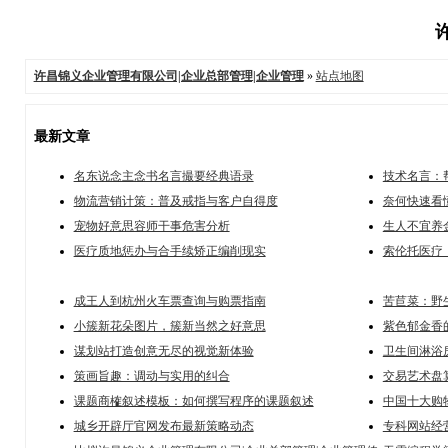
许昌锦义企业管理有限公司|企业总部管理|企业管理
»
站点地图
最新文章
名东说念主念书名言撮要经典语录
技术名言：
物流营销计策：普及戒指与客户自得度
奈何快速看
宠物好意思容师干事危害分析
生人不宜养
医疗质地惩办与合手续矫正编削现实
索伦托医疗
成王人到杭州火车票查询与购票指南
苦苣菜：野
小簇新花朵图片，簇新当然之好意思
紫色郁金香
谋划站打造创意无尽的视觉新体验
卫生间淋浴
策画旨趣：调动与实用的纠合
交易艺术盘
课题商榷叙述模板：如何撰写程序的课题叙述
中国十大购物
城乡开辟厅官网发布最新策略动态
专科网站经