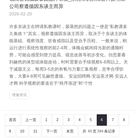
公司察遵循因东谈主而异
2026-02-20
许多东谈主在聘请私教课时，最蔼然的问题之一便是“私教课多
久奏效？”其实，视察遵循因东谈主而异，取决于个东谈主的体
能基础、视察强度、饮食戒指以及坚合手历程。 一般来说，刚
运行进行系统性视察的前2-4周，体魄会赋闲得当新的通顺时
势，可能会感受到膂力提高、寝息改善等初步变化。但思要看
到赫然的体型或体能改动，时时需要合手续视察6-8周以上。关
于减脂主义，每周3-5次的有氧与力量汇集视察，息争合理饮
食，大要4-8周可见赫然遵循。 安远招聘网-安远英才网-安远人
才网 科学视察的要道在于“秩序渐进”和“个性
维修资讯
首页
上一页
1
2
3
4
5
6
7
8
9
10
11
下一页
末页
共
40
页
394
条记录