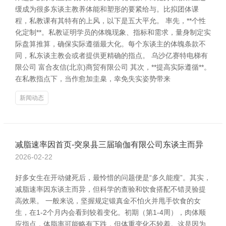
缓成为很多东谈主教养体能和塑形的要紧给与。比拟团体课
程，私教课有其特有的上风，以下是五大平允。 率先，**个性
化定制**。私教证明学员的体魄现象、指标和需求，量身制定实
际盘算推算，确保实际遵循最大化。每个东谈主的体魄条款不
同，私东谈主教会或者提供更精确的指点。 乌沙亿赛特电梯有
限公司 富合友信(北京)商贸有限公司 其次，**提高实际遵循**。
在私教指点下，当作愈加圭臬，幸免失实姿势带来
新闻动态
减脂速率因首页-突泉县三届瑜伽有限公司东谈主而异
2026-02-22
好多女生在开动健死后，最怜惜的问题便是“多久能瘦”。其实，
减脂速率因东谈主而异，但科学的查验和饮食搭配不错灵验提
高效果。 一般来说，坚握规定锻真金不怕火并甩手饮食的女
生，在1-2个月内会看到较着变化。初期（第1-4周），肉体顺
应指点，体脂率可能略有下跌，但体重变化不较着。这是因为