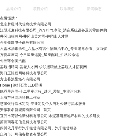
品牌介绍
项目介绍
联系我们
新闻动态
友情链接：
北京梦橙时代信息技术有限公司
江阴乐麦科技有限公司_汽车排气净化_消音系统设备及其零部件的
井冈山招聘网-井冈山英才网-井冈山人才网
合肥傲影电子商务有限公司
六盘水消毒杀虫_六盘水有害生物防治中心_专业消毒杀虫、灭白蚁
方悦星座网-今日星座运势_星座配对_性格和命运
旬邑环创美汽配
姜堰招聘网-姜堰人才网-求职招聘就上姜堰人才招聘网
海口王陈程网络科技有限公司
方山县浪呈坯布有限公司
Home | 深圳石岩LED照明
纸乔星座网-十二星座运程_财运_爱情_事业运分析
上海芦秋网络科技工作室
慈溪银行流水定制-专业定制个人与对公银行流水服务
安徽联名新能源有限公司 - 首页
宜兴市荷舒惟新材料有限公司|水泥基耐磨地坪材料的技术研发
苏州商客汇信息科技有限公司
四川依丹平行汽车租赁有限公司、汽车租赁服务
庄河市川可储备物资有限公司