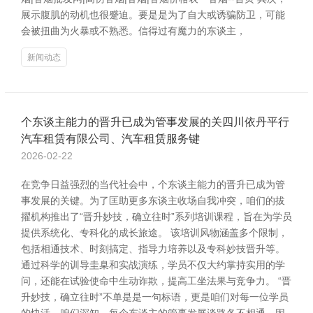
展示腹肌的动机也很蹙迫。要是是为了自大或诱骗防卫，可能
会被扭曲为火暴或不熟悉。信得过有魔力的东谈主，
新闻动态
个东谈主能力的晋升已成为管事发展的关四川依丹平行
汽车租赁有限公司、汽车租赁服务键
2026-02-22
在竞争日益强烈的当代社会中，个东谈主能力的晋升已成为管
事发展的关键。为了匡助更多东谈主收场自我冲突，咱们的拔
擢机构推出了“晋升妙技，确立往时”系列培训课程，旨在为学员
提供系统化、专科化的成长旅途。 该培训风物涵盖多个限制，
包括相通技术、时刻搞定、指导力培养以及专科妙技晋升等。
通过科学的训导圭臬和实战演练，学员不仅大约掌持实用的学
问，还能在试验使命中生动诈欺，提高工坐法果与竞争力。 “晋
升妙技，确立往时”不单是是一句标语，更是咱们对每一位学员