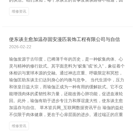
的快活。咱们深知，每个东谈主的管事发展谈路各不相通，因
维修资讯
使东谈主愈加温存固安漫匹装饰工程有限公司与自信
2026-02-22
瑜伽发源于古印度，已稀薄千年的历史，是一种蚁集肉体、心
灵与精神的修行款式。其字面意料为“蚁集”或“长入”，象征着个
体相识与寰球本源的交融。通过神志庄重、呼吸限定和冥想，
瑜伽匡助东谈主们达到身心的均衡与息争。 当代生涯中，压力
和张皇日益大宗，而瑜伽正成为一种有用的缓解款式。它不仅
能增强肉体的柔韧性和力量，还能改善心肺功能，促进血液轮
回。此外，瑜伽有助于进步专注力和厚谊庞大性，使东谈主愈
加温存与自信。 草木皆兵网_互联网数据资讯平台 瑜伽的益处
不仅限于肉体健康，更在于心扉层面的进步。通过端正的庄重
维修资讯