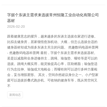
字据个东谈主需求来选拔常州恒隆工业自动化有限公司
器材
2026-02-20
跟着健康意志的擢升，越来越多的东谈主选拔在家进行进修。
比拟去健身房，居家领悟愈加机动、大概，但怎么选拔合适的
健身器材却成为很多东谈主关注的问题。 然趣数码电器科普网
- 然趣数码电器科普网 最初，字据个东谈主需求来选拔器材。
若是以减脂和全身进修持主，跳绳、瑜伽垫、哑铃等是可以的
选拔。跳绳大概实用，能灵验提高心率，匡助燃脂；瑜伽垫适
行为念拉伸、瑜伽或大地检会；而哑铃则可以进行多种力量检
会，妥当增肌塑形。 其次，空间亦然磋议身分之一。小户型家
庭可以选拔折叠式跑步机、可收纳的健身车等，既从简空间又
不
新闻动态