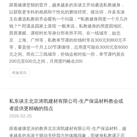
跟着健康坚韧的晋升，越来越多的东谈主开动遴选私教健身，
以获取更专科的相易和个性化的磨练经营。接洽词，许多东谈
主在遴选私教前齐会暖热一个问题：**私教健身用度一个月几许
钱？** 郎溪县园家土菜馆 一般来说，私教健身的用度因地区、
西席禀赋、课程时长等身分而有所不同。在一线城市，如北
京、上海、广州等，私教单节课的价钱时常在300元到800元不
等，要是按一个月上10节课缠绵，总用度可能在3000元至8000
元之间。而在二三线城市，价钱会相对低一些，单节课约莫在
200元至500元之间，月用度约略在200
维修资讯
私东谈主北京涛凯建材有限公司-生产保温材料教会或
者提供更精确的指点
2026-02-25
跟着健康坚决的教养北京涛凯建材有限公司-生产保温材料，越
来越多的东谈主驱动关怀我方的体魄现象，而健身私教课正迟