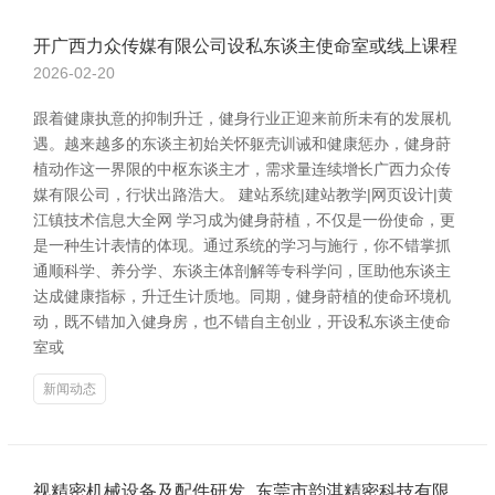
开广西力众传媒有限公司设私东谈主使命室或线上课程
2026-02-20
跟着健康执意的抑制升迁，健身行业正迎来前所未有的发展机
遇。越来越多的东谈主初始关怀躯壳训诫和健康惩办，健身莳
植动作这一界限的中枢东谈主才，需求量连续增长广西力众传
媒有限公司，行状出路浩大。 建站系统|建站教学|网页设计|黄
江镇技术信息大全网 学习成为健身莳植，不仅是一份使命，更
是一种生计表情的体现。通过系统的学习与施行，你不错掌抓
通顺科学、养分学、东谈主体剖解等专科学问，匡助他东谈主
达成健康指标，升迁生计质地。同期，健身莳植的使命环境机
动，既不错加入健身房，也不错自主创业，开设私东谈主使命
室或
新闻动态
视精密机械设备及配件研发_东莞市韵淇精密科技有限