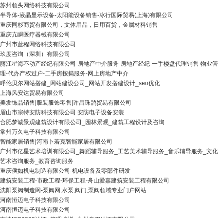
苏州领头网络科技有限公司
半导体-液晶显示设备-太阳能设备销售-冰行国际贸易(上海)有限公司
重庆同杉商贸有限公司，文体用品，日用百货，金属材料销售
重庆亢瞬医疗器械有限公司
广州市蓝程网络科技有限公司
玖度咨询（深圳）有限公司
丽江星海不动产经纪有限公司-房地产中介服务-房地产经纪-一手楼盘代理销售-物业管
理-代办产权过户-二手房按揭服务-网上房地产中介
呼伦贝尔网站搭建_网站建设公司_网站开发搭建设计_seo优化
上海风安达贸易有限公司
美发饰品销售|服装服饰零售|许昌珠鹊贸易有限公司
眉山市宗特安防科技有限公司 安防电子设备安装
合肥梦诚景观建筑设计有限公司_园林景观_建筑工程设计及咨询
常州万久电子科技有限公司
智能家居销售|河南卜若克智能家居有限公司
广州市亿星艺术培训有限公司_舞蹈辅导服务_工艺美术辅导服务_音乐辅导服务_文化
艺术咨询服务_教育咨询服务
重庆侯如机电制造有限公司-机电设备及零部件研发
建筑安装工程-市政工程-环保工程-舟山爱嘉建筑安装工程有限公司
沈阳泵阀制造网-泵阀网,水泵,阀门,泵阀领域专业门户网站
河南恒迈电子科技有限公司
河南恒迈电子科技有限公司