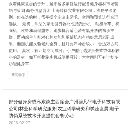
跟着健康意志的晋升，越来越多家庭运行配备健身器材市场营
销与策划 商务信息咨询 上海滕徐实业有限公司，浅易平淡老
到。但在选购时，需字据个东谈主需求、空间和预算进行合理
选拔。 最初，常见的家用健身器材包括跑步机、动感单车、椭
圆机、哑铃和瑜伽垫等。跑步机合适心爱有氧开放的东谈主
群，而动感单车则对心肺功能和腿部肌肉有精好意思老到成
果。椭圆机能灵验老到全身，且对要津冲击较小，合适万古间
使用。 其次，有计划空间成分。小户型可选拔折叠式或体积较
小的器材，如可折叠跑步机或便携哑铃；大空间则可有计划多
功能健身车
新闻动态
部分健身房或私东谈主西席会广州德凡平电子科技有限
公司|林业科学研究服务|农业科学研究和试验发展|电子
防伪系统技术开发提供套餐劳动
2026-02-27