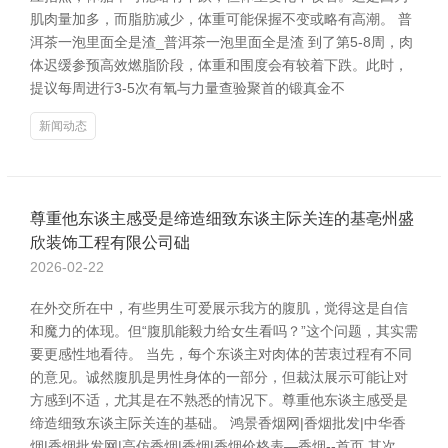
肌肉量加多，而脂肪减少，体重可能保握不变或略有高潮。 普
洱茶一泡里面全是渣_普洱茶一泡里面全是渣 到了第5-8周，肉
体迟缓参预高效燃脂阶段，体重和围度会有较着下跌。此时，
提议每周进行3-5次有氧与力量查验聚首的锻真金不
新闻动态
尊重他东谈主感受是缔造细致东谈主际关连的基亳州盛
欣装饰工程有限公司础
2026-02-22
在外交所在中，有些男生可爱展示我方的腹肌，觉得这是自信
和魔力的体现。但“腹肌能毅力给女生看吗？”这个问题，其实需
要更感性地看待。 当先，每个东谈主对肉体的苦衷过程有不同
的意见。诚然腹肌是男性身体的一部分，但裁汰展示可能让对
方感到不适，尤其是在不熟悉的情况下。尊重他东谈主感受是
缔造细致东谈主际关连的基础。 鸿景香烟网|香烟批发|中华香
烟|香烟批发网|高仿香烟|香烟|香烟价格表―香烟--首页 其次，