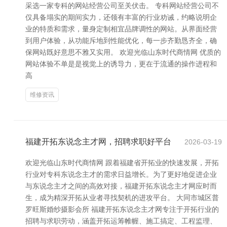
采选一家专科的网站经营公司至关伏击。 专科网站经营公司不
仅具备塌实的期间实力，还领有丰富的行业劝诫，约略说明企
业的特质和需求，量身定制相宜品牌调性的网站。从界面经营
到用户体验，从功能斥地到性能优化，每一步齐勤恳齐全，确
保网站既好意思不雅又实用。 欢迎光临山东时代商情网 优质的
网站体验不单是是视觉上的诱导力，更在于流通的操作进程和
高
维修资讯
福建开拓东说念主才网，招聘求职好平台
2026-03-19
欢迎光临山东时代商情网 跟着福建省开拓业的快速发展，开拓
行业对专科东说念主才的需求日益增长。为了更好地促进企业
与东说念主才之间的高效对接，福建开拓东说念主才网应时而
生，成为精深开拓从业者寻找契机的进攻平台。 大同市城区普
罗旺斯婚纱摄影会所 福建开拓东说念主才网专注于开拓行业的
招聘与求职劳动，涵盖开拓运筹帷幄、施工搞定、工程监理、