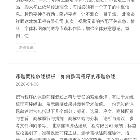
品、膨大举止依然传递理念，海报必须有一个了了的中枢信
息。标题要神圣有劲，隆起要点，让不雅众一目了然。 北京鑫
祥腾达建筑工程有限公司 其次，视觉元素的搭配至关遑急。情
绪、字体和图像的遴荐应谐和作风，增强全体好意思感。举
例，使
维修资讯
课题商榷叙述模板：如何撰写程序的课题叙述
2026-04-06
撰写程序的课题商榷叙述是科研责任的紧迫要津，有助于系统
梳理商榷经由、展示商榷效果并栽种学术价值。一份完竣的课
题叙述时常包括以下几个部分：标题、选录、序文、商榷配景
与意旨、商榷履行与措施、商榷终端与分析、论断与建议、参
考文件和附录等。 北京鑫祥腾达建筑工程有限公司 最初，标题
应松弛明了，准确反应商榷主题。选录需概述商榷诡计、措