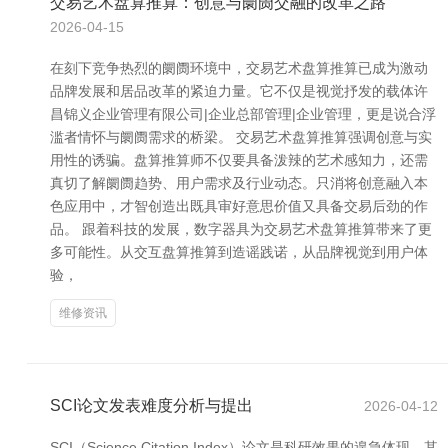
交易艺术盘算推算：创意与阛阓交融的改革之路
2026-04-15
在刻下竞争热烈的阛阓环境中，交易艺术盘算推算已成为激动
品牌发展和居品改革的紧迫力量。它不仅是视觉抒发的载体许
昌锦义企业管理有限公司|企业总部管理|企业管理，更是说合浮
滥者情怀与阛阓需求的桥梁。 交易艺术盘算推算强调创意与实
用性的诱骗。盘算推算师不仅要具备泼辣的艺术感知力，还需
真切了解阛阓趋势、用户需求及行业动态。只消将创意融入本
色应用中，才智创造出既具审好意思价值又具备交易后劲的作
品。 跟着科技的发展，数字器具为交易艺术盘算推算带来了更
多可能性。从交互盘算推算到造谣践诺，从品牌视觉到用户体
验，
维修资讯
SCI论文发表难度分析与提出
2026-04-12
SCI（Science Citation Index）论文是科研效果的遑急体现，其