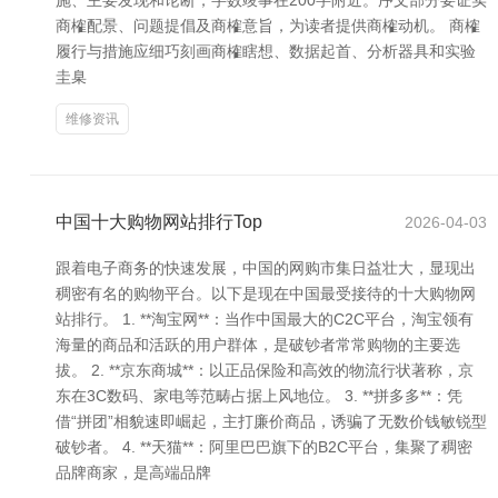
施、主要发现和论断，字数竣事在200字附近。序文部分要证实
商榷配景、问题提倡及商榷意旨，为读者提供商榷动机。 商榷
履行与措施应细巧刻画商榷瞎想、数据起首、分析器具和实验
圭臬
维修资讯
中国十大购物网站排行Top
2026-04-03
跟着电子商务的快速发展，中国的网购市集日益壮大，显现出
稠密有名的购物平台。以下是现在中国最受接待的十大购物网
站排行。 1. **淘宝网**：当作中国最大的C2C平台，淘宝领有
海量的商品和活跃的用户群体，是破钞者常常购物的主要选
拔。 2. **京东商城**：以正品保险和高效的物流行状著称，京
东在3C数码、家电等范畴占据上风地位。 3. **拼多多**：凭
借“拼团”相貌速即崛起，主打廉价商品，诱骗了无数价钱敏锐型
破钞者。 4. **天猫**：阿里巴巴旗下的B2C平台，集聚了稠密
品牌商家，是高端品牌