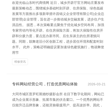
欢迎光临山东时代商情网 近日，城乡开辟厅官方网站庄重发布
最新策略动态，围绕城乡基础时刻开辟、住房保险、绿色低碳
发展等方面推出多项新举措许昌锦义企业管理有限公司|企业总
部管理|企业管理，旨在进一步推动城乡交融发展，进步住户生
涯品性。 据悉，本次策略要点聚焦于优化城乡空间布局，加强
专家劳动均等化开辟。在住房保险方面，将加大保险性住房开
辟和分拨力度，要点惩办新市民、后生东谈主的住房谨慎问
题。同期，鼓舞老旧小区创新工程，进步居住环境和配套时刻
水平。 此外，策略还明确提议要加速绿色建筑施行，饱读舞使
用节
维修资讯
专科网站经营公司，打造优质网站体验
2026-03-21
大同市城区普罗旺斯婚纱摄影会所 在目下数字化期间，网站已
成为企业展示形象、拓展市集的伏击窗口。一个优秀的网站不
仅能升迁品牌形象，还能灵验吸援用户、提高波折率。因此，