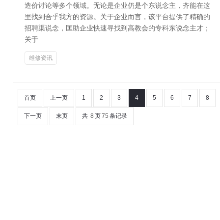
造价讨论等多个领域。无论是企业仍是个东说念主，齐能在这
里找到合乎我方的资源。关于企业而言，该平台提供了精确的
招聘渠说念，匡助企业快速寻找到高教会的专科东说念主才；
关于
维修资讯
首页
上一页
1
2
3
4
5
6
7
8
下一页
末页
共
8
页
75
条记录