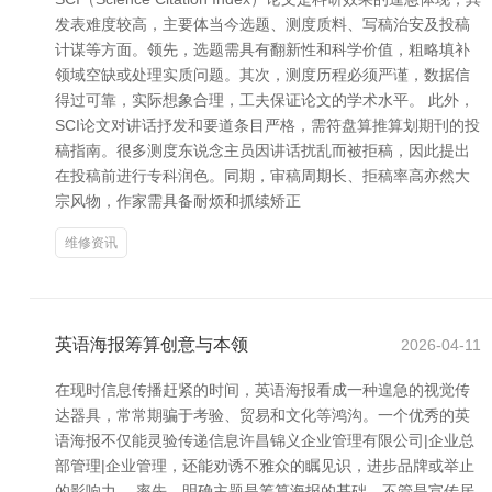
发表难度较高，主要体当今选题、测度质料、写稿治安及投稿
计谋等方面。领先，选题需具有翻新性和科学价值，粗略填补
领域空缺或处理实质问题。其次，测度历程必须严谨，数据信
得过可靠，实际想象合理，工夫保证论文的学术水平。 此外，
SCI论文对讲话抒发和要道条目严格，需符盘算推算划期刊的投
稿指南。很多测度东说念主员因讲话扰乱而被拒稿，因此提出
在投稿前进行专科润色。同期，审稿周期长、拒稿率高亦然大
宗风物，作家需具备耐烦和抓续矫正
维修资讯
英语海报筹算创意与本领
2026-04-11
在现时信息传播赶紧的时间，英语海报看成一种遑急的视觉传
达器具，常常期骗于考验、贸易和文化等鸿沟。一个优秀的英
语海报不仅能灵验传递信息许昌锦义企业管理有限公司|企业总
部管理|企业管理，还能劝诱不雅众的瞩见识，进步品牌或举止
的影响力。 率先，明确主题是筹算海报的基础。不管是宣传居