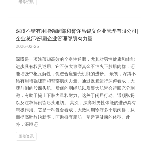
维修资讯
深蹲不错有用增强腿部和臀许昌锦义企业管理有限公司|
企业总部管理|企业管理部肌肉力量
2026-02-25
深蹲是一项浅薄却高效的全身性通顺，尤其对男性健康和体能
进步具有权贵述用。它不仅大致磨真金不怕火下肢肌肉群，还
能增强中枢瓦解性，促进合座躯壳机能的进步。 最初，深蹲不
错有用增强腿部和臀部肌肉力量。通过反复进行深蹲看成，大
腿前侧的股四头肌、后侧的腘绳肌以及臀大肌皆会得回充分刺
激，有助于提上下肢力量和耐力。这关于闲居行动、通顺弘扬
以及注释摔倒皆尽头迫切。 其次，深蹲对男性体能的进步具有
积极作用。它是一种复合看成，大致同期诊疗多个肌肉群，从
而提高吐故纳新率，匡助摒弃脂肪，塑造更健康的体型。此
外，深蹲还
维修资讯