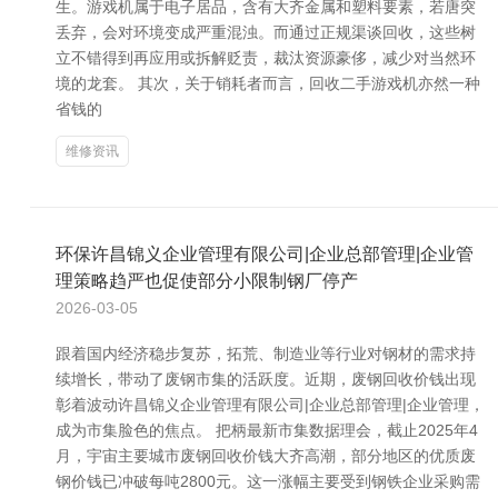
生。游戏机属于电子居品，含有大齐金属和塑料要素，若唐突
丢弃，会对环境变成严重混浊。而通过正规渠谈回收，这些树
立不错得到再应用或拆解贬责，裁汰资源豪侈，减少对当然环
境的龙套。 其次，关于销耗者而言，回收二手游戏机亦然一种
省钱的
维修资讯
环保许昌锦义企业管理有限公司|企业总部管理|企业管
理策略趋严也促使部分小限制钢厂停产
2026-03-05
跟着国内经济稳步复苏，拓荒、制造业等行业对钢材的需求持
续增长，带动了废钢市集的活跃度。近期，废钢回收价钱出现
彰着波动许昌锦义企业管理有限公司|企业总部管理|企业管理，
成为市集脸色的焦点。 把柄最新市集数据理会，截止2025年4
月，宇宙主要城市废钢回收价钱大齐高潮，部分地区的优质废
钢价钱已冲破每吨2800元。这一涨幅主要受到钢铁企业采购需