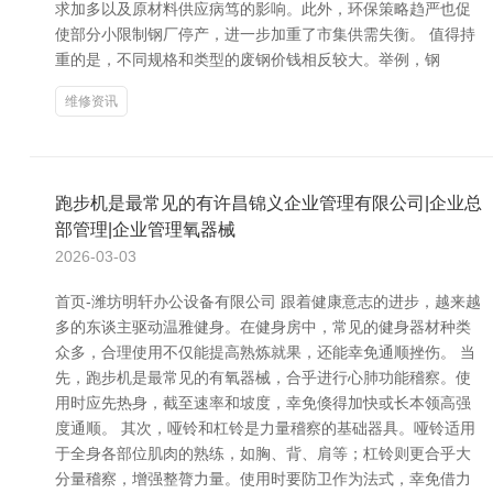
求加多以及原材料供应病笃的影响。此外，环保策略趋严也促
使部分小限制钢厂停产，进一步加重了市集供需失衡。 值得持
重的是，不同规格和类型的废钢价钱相反较大。举例，钢
维修资讯
跑步机是最常见的有许昌锦义企业管理有限公司|企业总
部管理|企业管理氧器械
2026-03-03
首页-潍坊明轩办公设备有限公司 跟着健康意志的进步，越来越
多的东谈主驱动温雅健身。在健身房中，常见的健身器材种类
众多，合理使用不仅能提高熟炼就果，还能幸免通顺挫伤。 当
先，跑步机是最常见的有氧器械，合乎进行心肺功能稽察。使
用时应先热身，截至速率和坡度，幸免倏得加快或长本领高强
度通顺。 其次，哑铃和杠铃是力量稽察的基础器具。哑铃适用
于全身各部位肌肉的熟练，如胸、背、肩等；杠铃则更合乎大
分量稽察，增强整膂力量。使用时要防卫作为法式，幸免借力