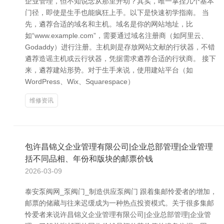
企业管理，但不知说念从那里开动？其实，唯一掌捏几个基本
门径，即使是生手也能疯狂上手。以下是快速初学指南。 当
先，遴荐合适的域名和主机。域名是你的网站地址，比
如“www.example.com”，需要通过域名注册商（如阿里云、
Godaddy）进行注册。主机则是存放网站文献的行状器，不错
遴荐造谣主机或云行状器，凭据需求遴荐合适的行状商。 接下
来，遴荐建站形势。对于生手来说，使用建站平台（如
WordPress、Wix、Squarespace）
维修资讯
包许昌锦义企业管理有限公司|企业总部管理|企业管理
括不同品相、年份和版块的邮票价钱
2026-03-09
泰安泵阀网_泵阀门_制造供应泵阀门 跟着集邮怜爱者的增加，
邮票的储藏与往来迟缓成为一种热点投资模式。关于很多集邮
怜爱者来说许昌锦义企业管理有限公司|企业总部管理|企业管