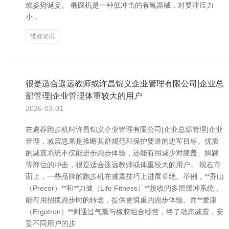
或姿势诞妄。 椭圆机是一种低冲击的有氧器械，对要津压力
小，
维修资讯
很是适合遥远教师或许昌锦义企业管理有限公司|企业总
部管理|企业管理体重较大的用户
2026-03-01
在遴荐跑步机时许昌锦义企业管理有限公司|企业总部管理|企业
管理，减震恶果是推断其舒规范和保护要道的进军目标。优质
的减震系统不仅能进步跑步体验，还能有用减少对膝盖、脚踝
等部位的冲击，很是适合遥远教师或体重较大的用户。 现在市
面上，一些品牌的跑步机在减震技巧上进展卓绝。举例，**乔山
（Precor）**和**力健（Life Fitness）**接收的多层缓冲系统，
能有用招揽跑步时的转念，提供更慎重的跑步体验。而**爱康
（Ergotron）**则通过气囊与橡胶组合经营，终了动态减震，安
妥不同用户的步